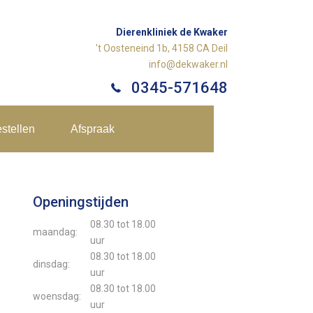
Dierenkliniek de Kwaker
't Oosteneind 1b, 4158 CA Deil
info@dekwaker.nl
0345-571648
stellen
Afspraak
Openingstijden
08.30 tot 18.00
maandag:
uur
08.30 tot 18.00
dinsdag:
uur
08.30 tot 18.00
woensdag:
uur