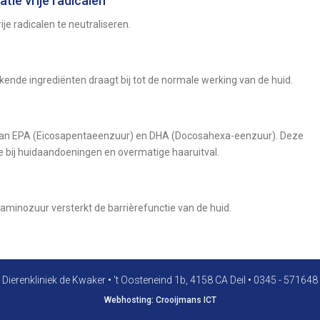
tie vrije radicalen
ije radicalen te neutraliseren.
ende ingrediënten draagt bij tot de normale werking van de huid.
 aan EPA (Eicosapentaeenzuur) en DHA (Docosahexa-eenzuur). Deze
e bij huidaandoeningen en overmatige haaruitval.
aminozuur versterkt de barrièrefunctie van de huid.
Dierenkliniek de Kwaker
•
't Oosteneind 1b, 4158 CA Deil
•
0345 - 571648
Webhosting:
Crooijmans ICT