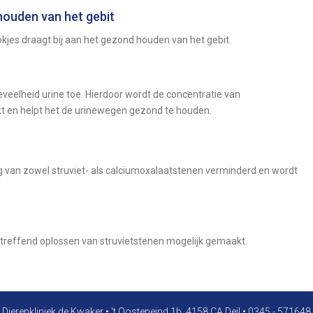
ouden van het gebit
okjes draagt bij aan het gezond houden van het gebit.
elheid urine toe. Hierdoor wordt de concentratie van
kt en helpt het de urinewegen gezond te houden.
g van zowel struviet- als calciumoxalaatstenen verminderd en wordt
ltreffend oplossen van struvietstenen mogelijk gemaakt.
Dierenkliniek de Kwaker
•
't Oosteneind 1b, 4158 CA Deil
•
0345 - 571648