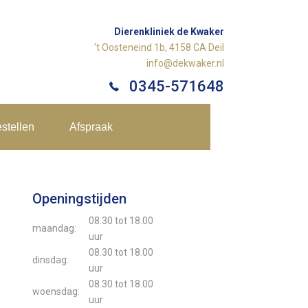
Dierenkliniek de Kwaker
't Oosteneind 1b, 4158 CA Deil
info@dekwaker.nl
0345-571648
stellen
Afspraak
Openingstijden
08.30 tot 18.00
maandag:
uur
08.30 tot 18.00
dinsdag:
uur
08.30 tot 18.00
woensdag:
uur