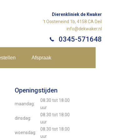
Dierenkliniek de Kwaker
't Oosteneind 1b, 4158 CA Deil
info@dekwaker.nl
0345-571648
stellen
Afspraak
Openingstijden
08.30 tot 18.00
maandag:
uur
08.30 tot 18.00
dinsdag:
uur
08.30 tot 18.00
woensdag:
uur