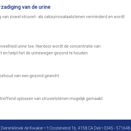
zadiging van de urine
g van zowel struviet- als calciumoxalaatstenen verminderd en wordt
elheid urine toe. Hierdoor wordt de concentratie van
kt en helpt het de urinewegen gezond te houden.
 behoud van een gezond gewicht.
ltreffend oplossen van struvietstenen mogelijk gemaakt.
Dierenkliniek de Kwaker
•
't Oosteneind 1b, 4158 CA Deil
•
0345 - 571648