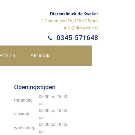
Dierenkliniek de Kwaker
't Oosteneind 1b, 4158 CA Deil
info@dekwaker.nl
0345-571648
stellen
Afspraak
Openingstijden
08.30 tot 18.00
maandag:
uur
08.30 tot 18.00
dinsdag:
uur
08.30 tot 18.00
woensdag:
uur