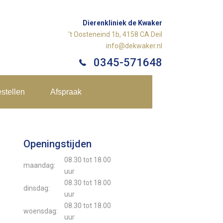
Dierenkliniek de Kwaker
't Oosteneind 1b, 4158 CA Deil
info@dekwaker.nl
0345-571648
stellen
Afspraak
Openingstijden
08.30 tot 18.00
maandag:
uur
08.30 tot 18.00
dinsdag:
uur
08.30 tot 18.00
woensdag:
uur